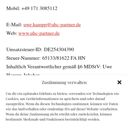
Mobil: +49 171 3085112
E-Mail:
uwe.hampp@uhc-partner.de
Web:
www.uhc-partner.de
Umsatzsteuer-ID: DE254304390
Steuer-Nummer: 65133/81622 FA HN
Inhaltlich Verantwortlicher gemäß §6 MDStV: Uwe
Hampp, Inhaber
Zustimmung verwalten
Haftungshinweis
Um dir ein optimales Erlebnis zu bieten, verwenden wir Technologien wie
Cookies, um Geräteinformationen zu speichern und/oder darauf
zuzugreifen. Wenn du diesen Technologien zustimmst, können wir Daten
Trotz sorgfältiger inhaltlicher Kontrolle übernehmen
wie das Surfverhalten oder eindeutige IDs auf dieser Website verarbeiten.
Wenn du deine Zustimmung nicht erteilst oder zurückziehst, können
wir keine Haftung für die Inhalte externer Links. Für
bestimmte Merkmale und Funktionen beeinträchtigt werden.
den Inhalt verlinkter Seiten sind ausschließlich deren