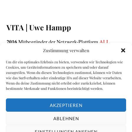
VITA | Uwe Hampp
2016
Mitbegründer der Netzwerk-Plattform
ALL
ABOUT IT
Zustimmung verwalten
2014
UHC Uwe Hampp Consulting, Geschäftsführer
Um dir ein optimales Erlebnis zu bieten, verwenden wir Technologien wie
2008
Hampp + Partner GmbH, Partner
Cookies, um Geräteinformationen zu speichern und/oder darauf
zuzugreifen. Wenn du diesen Technologien zustimmst, können wir Daten
1995
SAP AG, Vertriebsleiter Mittelstand
wie das Surfverhalten oder eindeutige IDs auf dieser Website verarbeiten.
Wenn du deine Zustimmung nicht erteilst oder zurückziehst, können
1991
Siemens Nixdorf, Teamleiter
bestimmte Merkmale und Funktionen beeinträchtigt werden.
1987
Mannesmann Kienzle, Teamleiter
1983
Nixdorf Computer, Vertrieb
AKZEPTIEREN
ABLEHNEN
&
EINSTELLUNGEN ANSEHEN
PRÄSENTIERT VON
WORDPRESS
THEME ERSTELLT VON